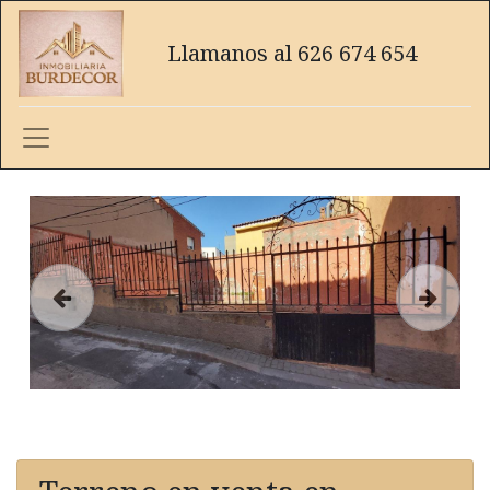
Llamanos al 626 674 654
Anterior
Siguien