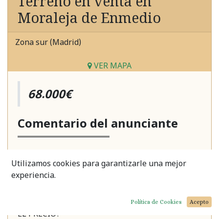
Terreno en venta en
Moraleja de Enmedio
Zona sur (Madrid)
VER MAPA
68.000€
Comentario del anunciante
Inmobiliaria Burdecor
comercializa este solar
Utilizamos cookies para garantizarle una mejor
para construir en el centro de la localidad de
experiencia.
Moraleja de Enmedio.
¡HONORARIOS DE INMOBILIARIA INCLUIDOS EN
Política de Cookies
Acepto
EL PRECIO!