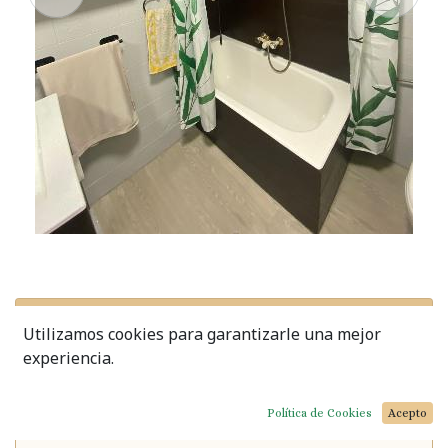
Piso en venta en Yuncos
Utilizamos cookies para garantizarle una mejor
experiencia.
La Sagra (Toledo)
Política de Cookies
Acepto
VER MAPA