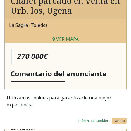
Chalet pareado en venta en
Urb. los, Ugena
La Sagra (Toledo)
VER MAPA
270.000€
Comentario del anunciante
Inmobiliaria Burdecor
comercializa en regimen
Utilizamos cookies para garantizarle una mejor
de venta este precioso chalet en la localidad de
experiencia.
Ugena (Toledo).
¡HONORARIOS DE INMOBILIARIA INCLUIDOS EN
Política de Cookies
Acepto
EL PRECIO!